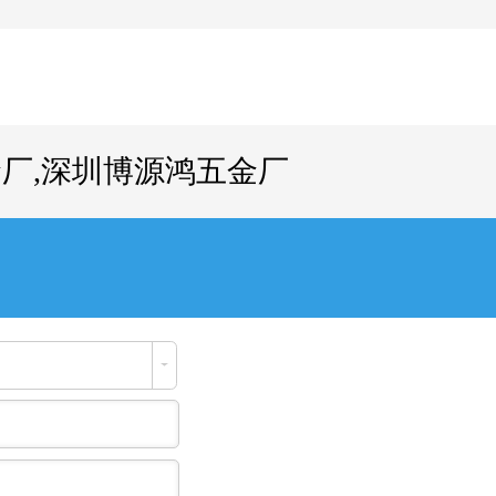
厂,深圳博源鸿五金厂