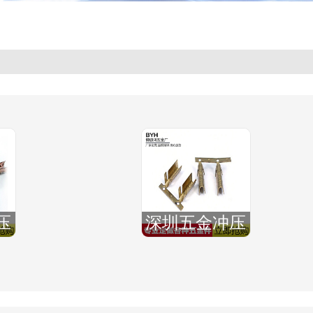
压
深圳五金冲压
压
厂,福永五金冲
密
压厂,深圳